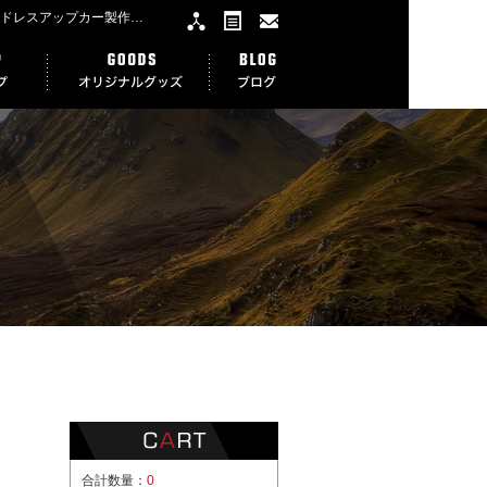
1ST CLASS Tシャツ☆ブラック｜1st CLASS ファーストクラス 愛知県刈谷市の中古車販売,車検,整備,カスタムなど鈑金加工、ドレスアップカー製作プロショップ
合計数量：
0