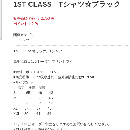
1ST CLASS Tシャツ☆ブラック
販売価格(税込)：
2,750
円
ポイント：
0
Pt
関連カテゴリ：
Tシャツ
1ST CLASSオリジナルTシャツ
黒地にロゴはグレー文字プリントです
■素材 ポリエステル100%
■商品特徴 DRY吸水速乾・紫外線防止指数:UPF50+
■サイズ(cm)
着丈 身幅 肩幅
S 65 48 43
M 68 51 45
L 71 54 47
XL 74 57 49
XXL 80 64 56
XL、XXLはオーダー制になりますのでお問い合わせください。
XXLは別途550円(税込)かかります。