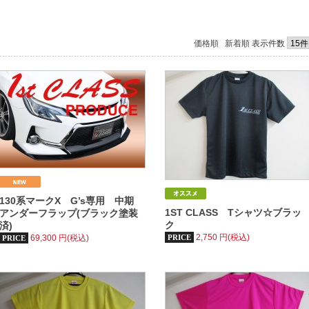
価格順
新着順
表示件数
130系マークX G’s専用 中期
1ST CLASS Tシャツ☆ブラッ
アンダーフラップ(ブラック塗装
ク
済)
2,750
円(税込)
69,300
円(税込)
PRICE
PRICE