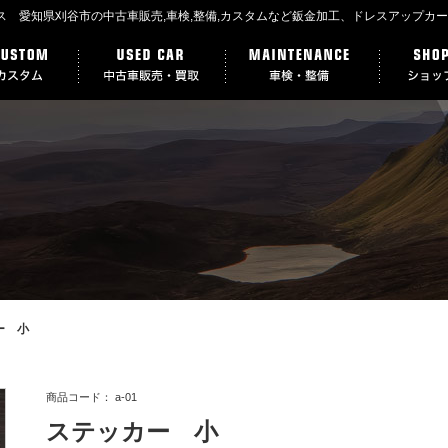
クラス 愛知県刈谷市の中古車販売,車検,整備,カスタムなど鈑金加工、ドレスアップカ
ー 小
商品コード：
a-01
ステッカー 小